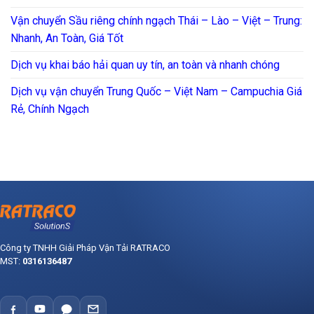
Vận chuyển Sầu riêng chính ngạch Thái – Lào – Việt – Trung:
Nhanh, An Toàn, Giá Tốt
Dịch vụ khai báo hải quan uy tín, an toàn và nhanh chóng
Dịch vụ vận chuyển Trung Quốc – Việt Nam – Campuchia Giá
Rẻ, Chính Ngạch
Công ty TNHH Giải Pháp Vận Tải RATRACO
MST:
0316136487