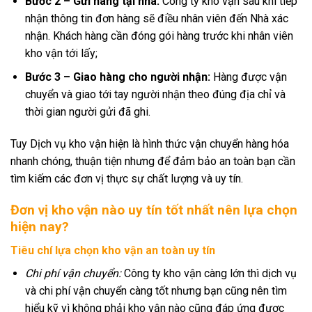
Bước 2 – Gửi hàng tại nhà:
Công ty kho vận sau khi tiếp
nhận thông tin đơn hàng sẽ điều nhân viên đến Nhà xác
nhận. Khách hàng cần đóng gói hàng trước khi nhân viên
kho vận tới lấy;
Bước 3 – Giao hàng cho người nhận:
Hàng được vận
chuyển và giao tới tay người nhận theo đúng địa chỉ và
thời gian người gửi đã ghi.
Tuy Dịch vụ kho vận hiện là hình thức vận chuyển hàng hóa
nhanh chóng, thuận tiện nhưng để đảm bảo an toàn bạn cần
tìm kiếm các đơn vị thực sự chất lượng và uy tín.
Đơn vị kho vận nào uy tín tốt nhất nên lựa chọn
hiện nay?
Tiêu chí lựa chọn kho vận an toàn uy tín
Chi phí vận chuyển:
Công ty kho vận càng lớn thì dịch vụ
và chi phí vận chuyển càng tốt nhưng bạn cũng nên tìm
hiểu kỹ vì không phải kho vận nào cũng đáp ứng được