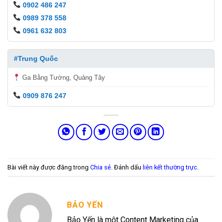
0902 486 247
0989 378 558
0961 632 803
#Trung Quốc
Ga Bằng Tường, Quảng Tây
0909 876 247
Bài viết này được đăng trong
Chia sẻ
. Đánh dấu
liên kết thường trực
.
BẢO YẾN
Bảo Yến là một Content Marketing của