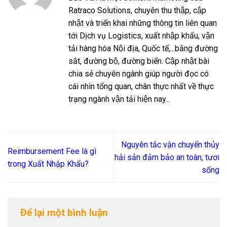
Ratraco Solutions, chuyên thu thập, cập
nhật và triển khai những thông tin liên quan
tới Dịch vụ Logistics, xuất nhập khẩu, vận
tải hàng hóa Nội địa, Quốc tế,...bằng đường
sắt, đường bộ, đường biển. Cập nhật bài
chia sẻ chuyên ngành giúp người đọc có
cái nhìn tổng quan, chân thực nhất về thực
trạng ngành vận tải hiện nay...
Nguyên tắc vận chuyển thủy
Reimbursement Fee là gì
hải sản đảm bảo an toàn, tươi
trong Xuất Nhập Khẩu?
sống
Để lại một bình luận