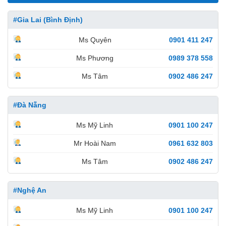
#Gia Lai (Bình Định)
Ms Quyên
0901 411 247
Ms Phương
0989 378 558
Ms Tâm
0902 486 247
#Đà Nẵng
Ms Mỹ Linh
0901 100 247
Mr Hoài Nam
0961 632 803
Ms Tâm
0902 486 247
#Nghệ An
Ms Mỹ Linh
0901 100 247