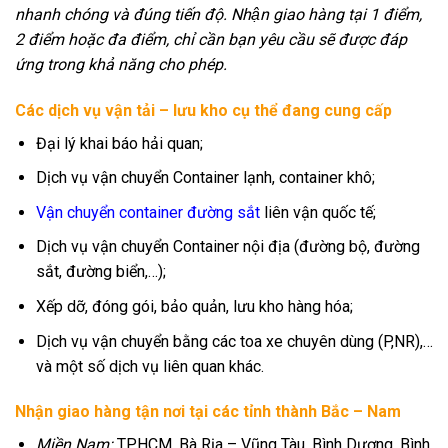
nhanh chóng và đúng tiến độ. Nhận giao hàng tại 1 điểm,
2 điểm hoặc đa điểm, chỉ cần bạn yêu cầu sẽ được đáp
ứng trong khả năng cho phép.
Các dịch vụ vận tải – lưu kho cụ thể đang cung cấp
Đại lý khai báo hải quan;
Dịch vụ vận chuyển Container lạnh, container khô;
Vận chuyển container đường sắt
liên vận quốc tế;
Dịch vụ vận chuyển Container nội địa (đường bộ, đường
sắt, đường biển,…);
Xếp dỡ, đóng gói, bảo quản, lưu kho hàng hóa;
Dịch vụ vận chuyển bằng các toa xe chuyên dùng (P,NR),…
và một số dịch vụ liên quan khác.
Nhận giao hàng tận nơi tại các tỉnh thành Bắc – Nam
Miền Nam:
TPHCM, Bà Rịa – Vũng Tàu, Bình Dương, Bình