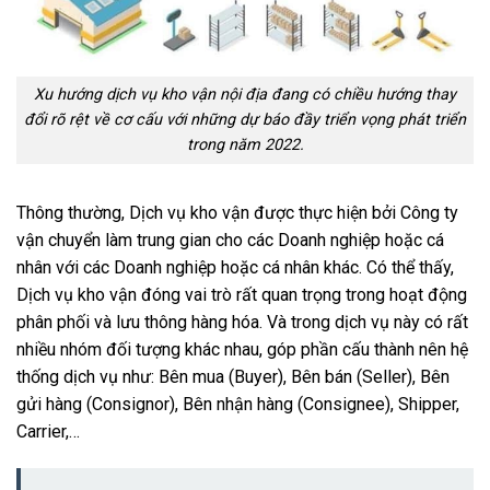
Xu hướng dịch vụ kho vận nội địa đang có chiều hướng thay
đổi rõ rệt về cơ cấu với những dự báo đầy triển vọng phát triển
trong năm 2022.
Thông thường, Dịch vụ kho vận được thực hiện bởi Công ty
vận chuyển làm trung gian cho các Doanh nghiệp hoặc cá
nhân với các Doanh nghiệp hoặc cá nhân khác. Có thể thấy,
Dịch vụ kho vận đóng vai trò rất quan trọng trong hoạt động
phân phối và lưu thông hàng hóa. Và trong dịch vụ này có rất
nhiều nhóm đối tượng khác nhau, góp phần cấu thành nên hệ
thống dịch vụ như: Bên mua (Buyer), Bên bán (Seller), Bên
gửi hàng (Consignor), Bên nhận hàng (Consignee), Shipper,
Carrier,…