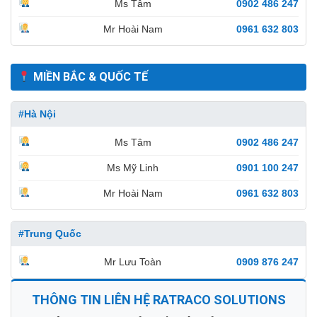
Ms Tâm
0902 486 247
Mr Hoài Nam
0961 632 803
MIỀN BẮC & QUỐC TẾ
#Hà Nội
Ms Tâm
0902 486 247
Ms Mỹ Linh
0901 100 247
Mr Hoài Nam
0961 632 803
#Trung Quốc
Mr Lưu Toàn
0909 876 247
THÔNG TIN LIÊN HỆ RATRACO SOLUTIONS