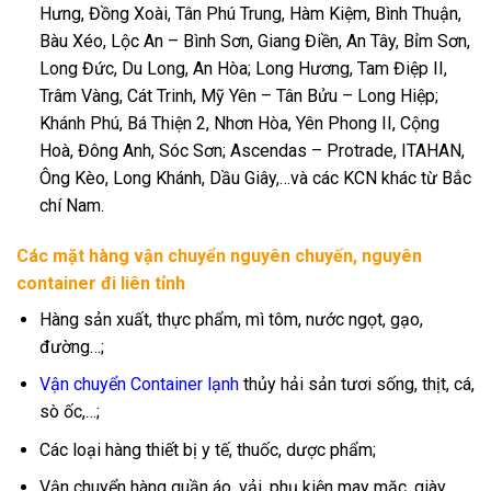
Hưng, Đồng Xoài, Tân Phú Trung, Hàm Kiệm, Bình Thuận,
Bàu Xéo, Lộc An – Bình Sơn, Giang Điền, An Tây, Bỉm Sơn,
Long Đức, Du Long, An Hòa; Long Hương, Tam Điệp II,
Trâm Vàng, Cát Trinh, Mỹ Yên – Tân Bửu – Long Hiệp;
Khánh Phú, Bá Thiện 2, Nhơn Hòa, Yên Phong II, Cộng
Hoà, Đông Anh, Sóc Sơn; Ascendas – Protrade, ITAHAN,
Ông Kèo, Long Khánh, Dầu Giây,…và các KCN khác từ Bắc
chí Nam.
Các mặt hàng vận chuyển nguyên chuyến, nguyên
container đi liên tỉnh
Hàng sản xuất, thực phẩm, mì tôm, nước ngọt, gạo,
đường…;
Vận chuyển Container lạnh
thủy hải sản tươi sống, thịt, cá,
sò ốc,…;
Các loại hàng thiết bị y tế, thuốc, dược phẩm;
Vận chuyển hàng quần áo, vải, phụ kiện may mặc, giày