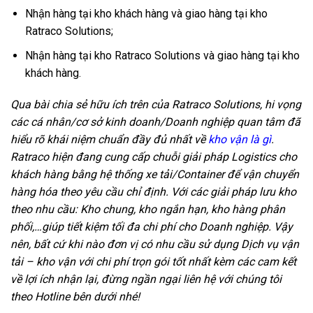
Nhận hàng tại kho khách hàng và giao hàng tại kho
Ratraco Solutions;
Nhận hàng tại kho Ratraco Solutions và giao hàng tại kho
khách hàng.
Qua bài chia sẻ hữu ích trên của Ratraco Solutions, hi vọng
các cá nhân/cơ sở kinh doanh/Doanh nghiệp quan tâm đã
hiểu rõ khái niệm chuẩn đầy đủ nhất về
kho vận là gì
.
Ratraco hiện đang cung cấp chuỗi giải pháp Logistics cho
khách hàng bằng hệ thống xe tải/Container để vận chuyển
hàng hóa theo yêu cầu chỉ định. Với các giải pháp lưu kho
theo nhu cầu: Kho chung, kho ngắn hạn, kho hàng phân
phối,…giúp tiết kiệm tối đa chi phí cho Doanh nghiệp. Vậy
nên, bất cứ khi nào đơn vị có nhu cầu sử dụng Dịch vụ vận
tải – kho vận với chi phí trọn gói tốt nhất kèm các cam kết
về lợi ích nhận lại, đừng ngần ngại liên hệ với chúng tôi
theo Hotline bên dưới nhé!