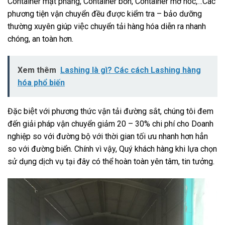
Container mặt phẳng, Container bồn, Container mở nóc,…Các
phương tiện vận chuyển đều được kiểm tra – bảo dưỡng
thường xuyên giúp việc chuyển tải hàng hóa diễn ra nhanh
chóng, an toàn hơn.
Xem thêm
Lashing là gì? Các cách Lashing hàng
hóa phổ biến
Đặc biệt với phương thức vận tải đường sắt, chúng tôi đem
đến giải pháp vận chuyển giảm 20 – 30% chi phí cho Doanh
nghiệp so với đường bộ với thời gian tối ưu nhanh hơn hẳn
so với đường biển. Chính vì vậy, Quý khách hàng khi lựa chọn
sử dụng dịch vụ tại đây có thể hoàn toàn yên tâm, tin tưởng.