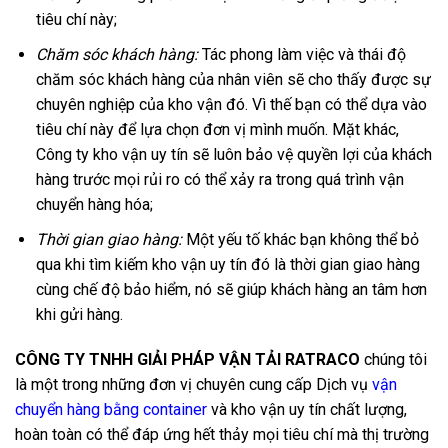
tiêu chí này;
Chăm sóc khách hàng:
Tác phong làm việc và thái độ
chăm sóc khách hàng của nhân viên sẽ cho thấy được sự
chuyên nghiệp của kho vận đó. Vì thế bạn có thể dựa vào
tiêu chí này để lựa chọn đơn vị mình muốn. Mặt khác,
Công ty kho vận uy tín sẽ luôn bảo vệ quyền lợi của khách
hàng trước mọi rủi ro có thể xảy ra trong quá trình vận
chuyển hàng hóa;
Thời gian giao hàng:
Một yếu tố khác bạn không thể bỏ
qua khi tìm kiếm kho vận uy tín đó là thời gian giao hàng
cùng chế độ bảo hiểm, nó sẽ giúp khách hàng an tâm hơn
khi gửi hàng.
CÔNG TY TNHH GIẢI PHÁP VẬN TẢI RATRACO
chúng tôi
là một trong những đơn vị chuyên cung cấp Dịch vụ
vận
chuyển hàng bằng container
và kho vận uy tín chất lượng,
hoàn toàn có thể đáp ứng hết thảy mọi tiêu chí mà thị trường